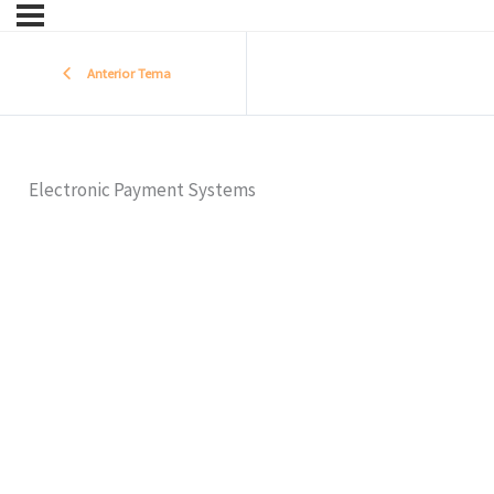
Anterior Tema
Electronic Payment Systems