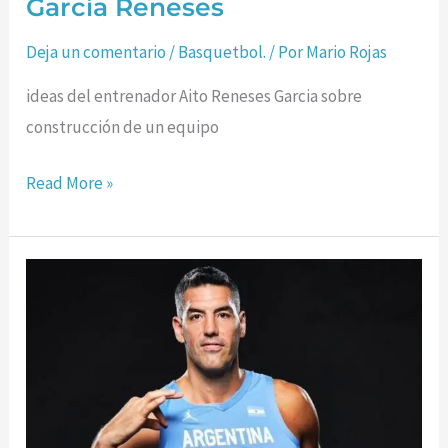
García Reneses
–
Aito
Deja un comentario
/
Basquetbol.
/ Por
Mario Rojas
García
ideas del entrenador Aito Reneses Garcia sobre
Reneses
construcción de un equipo
Read More »
El
jugador
no
cambia
–
relación