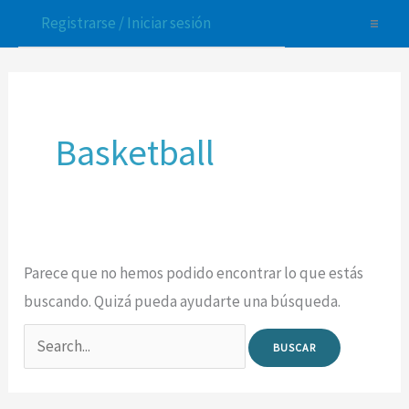
Ir
Registrarse / Iniciar sesión
al
contenido
Nosotros
Buscar
por:
Los cursos
Basketball
Instructores
Tienda
Parece que no hemos podido encontrar lo que estás
Mis Cursos
buscando. Quizá pueda ayudarte una búsqueda.
¿Dudas?