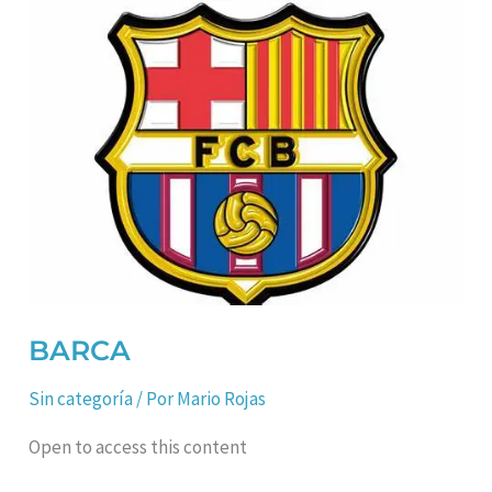
BARCA
BARCA
Sin categoría
/ Por
Mario Rojas
Open to access this content