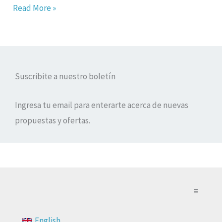
Read More »
Suscribite a nuestro boletín
Ingresa tu email para enterarte acerca de nuevas
propuestas y ofertas.
Nosotros
English