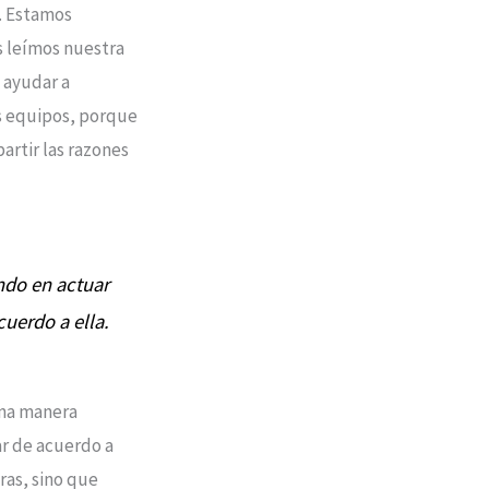
o. Estamos
s leímos nuestra
 ayudar a
os equipos, porque
rtir las razones
ndo en actuar
uerdo a ella.
una manera
ar de acuerdo a
ras, sino que