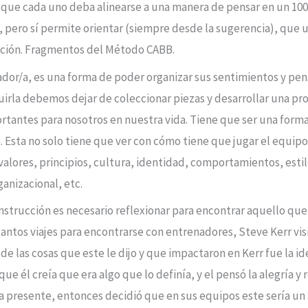
ica que cada uno deba alinearse a una manera de pensar en un 1
, pero sí permite orientar (siempre desde la sugerencia), que 
cción. Fragmentos del Método CABB.
enador/a, es una forma de poder organizar sus sentimientos y p
ruirla debemos dejar de coleccionar piezas y desarrollar una pr
tantes para nosotros en nuestra vida. Tiene que ser una forma 
Esta no solo tiene que ver con cómo tiene que jugar el equipo
valores, principios, cultura, identidad, comportamientos, est
anizacional, etc.
nstrucción es necesario reflexionar para encontrar aquello qu
tantos viajes para encontrarse con entrenadores, Steve Kerr vis
de las cosas que este le dijo y que impactaron en Kerr fue la i
 que él creía que era algo que lo definía, y el pensó la alegría 
a presente, entonces decidió que en sus equipos este sería un