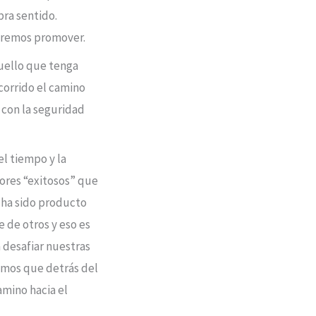
bra sentido.
ueremos promover.
quello que tenga
corrido el camino
 con la seguridad
l tiempo y la
dores “exitosos” que
 ha sido producto
 de otros y eso es
 desafiar nuestras
emos que detrás del
amino hacia el