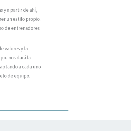
y a partir de ahí,
er un estilo propio.
ipo de entrenadores
e valores y la
que nos dará la
daptando a cada uno
elo de equipo.