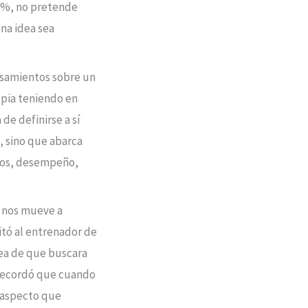
00%, no pretende
una idea sea
ensamientos sobre un
opia teniendo en
de definirse a sí
, sino que abarca
ilos, desempeño,
e nos mueve a
itó al entrenador de
dea de que buscara
y recordó que cuando
 aspecto que