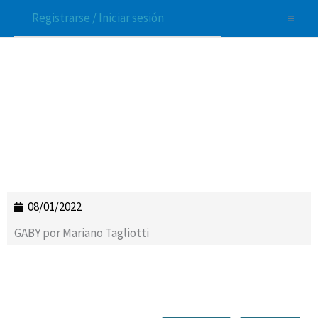
Ir
Registrarse / Iniciar sesión
al
contenido
Nosotros
Los cursos
Instructores
Tienda
08/01/2022
Mis Cursos
GABY por Mariano Tagliotti
¿Dudas?