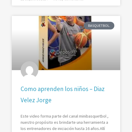
BASQUETBOL.
Como aprenden los niños – Diaz
Velez Jorge
Este video forma parte del canal minibasquetbol ,
nuestro propósito es brindarte una herramienta a
los entrenadores de iniciación hasta 16 años.Allí