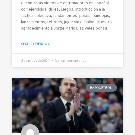
encontrarás videos de entrenadores en español
con ejercicios, driles, juegos, introducción a la
táctica colectiva, fundamentos -pases, bandejas,
lanzamientos, rebotes, jugar sin el balón-. Nuestro
agradecimiento a Jorge Mario Diaz Velez por su
SEGUIR LEYENDO »
8 de mayo de 2024
No hay comentarios
BASQUETBOL.