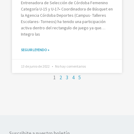
Entrenadora de Selección de Córdoba Femenino
Categoría U-15 y U-17• Coordinadora de Básquet en
la Agencia Córdoba Deportes (Campus- Talleres
Escolares- Torneos) ha tenido una participación
activa dentro del rectangulo de juego ya que…
Integro las
SEGUIR LEYENDO »
13 de junio de 2022
No hay comentarios
1
2
3
4
5
Suscribite a nuestro boletín