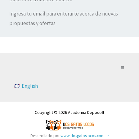
Ingresa tu email para enterarte acerca de nuevas
propuestas y ofertas.
Nosotros
English
Los cursos
Copyright © 2026 Academia Deposoft
Instructores
Desarrollado por
www.dosgatoslocos.com.ar