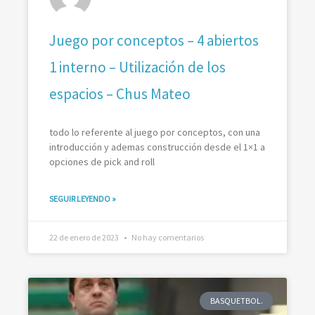
Juego por conceptos – 4 abiertos
1 interno – Utilización de los
espacios – Chus Mateo
todo lo referente al juego por conceptos, con una
introducción y ademas construcción desde el 1×1 a
opciones de pick and roll
SEGUIR LEYENDO »
22 de enero de 2023
No hay comentarios
BASQUETBOL.